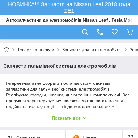
НОВИНКА!!! Запчасти на Nissan Leaf 2018 года
ZE1
Автозапчастини до елетромобiлiв Nissan Leaf , Tesla Model 
Товари та послуги
Запчасти для электромобиля
Зап
Запчасти гальмівної системи електромобілів
Інтернет-магазин Ecoparts постачає своїм клієнтам
запчастини для гальмівної системи електромобілів.
Реалізуємо колодки, шланги, диски та інші комплектуючі. Вся
продукція характеризується високою якістю виготовлення і
надійністю експлуатації — з її допомогою ви зможете
оперативно відновити працездатність одного з
Показати все
найважливіших вузлів транспортного засобу і бути
впевненими в безпеці використання авто.
Сортування
0
Фільтри