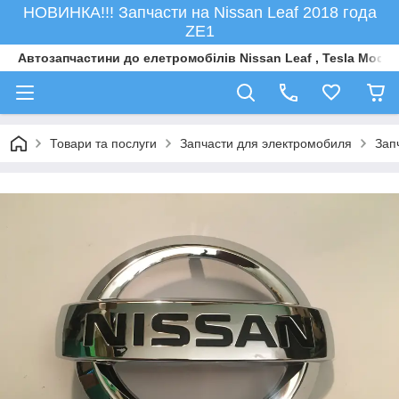
НОВИНКА!!! Запчасти на Nissan Leaf 2018 года
ZE1
Автозапчастини до елетромобiлiв Nissan Leaf , Tesla Model 
Товари та послуги
Запчасти для электромобиля
Зап