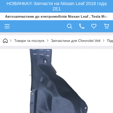
НОВИНКА!!! Запчасти на Nissan Leaf 2018 года
ZE1
Автозапчастини до елетромобiлiв Nissan Leaf , Tesla Model 
Товари та послуги
Запчастини для Сhevrolet Volt
Під