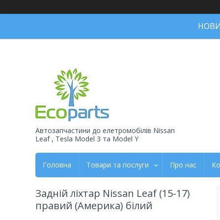
НОВИН
Автозапчастини до елетромобiлiв Nissan
Leaf , Tesla Model 3 та Model Y
Головна
Товари та послуги
Про нас
Ко
Задній ліхтар Nissan Leaf (15-17)
правий (Америка) білий