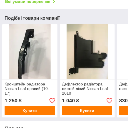
Всі умови повернення
Подібні товари компанії
Кронштейн радіатора
Дефлектор радіатора
Дефл
Nissan Leaf правий (10-
нижній лівий Nissan Leaf
нижн
17)
2018
1 250
1 040
830
₴
₴
Купити
Купити