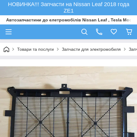
НОВИНКА!!! Запчасти на Nissan Leaf 2018 года
ZE1
Автозапчастини до елетромобiлiв Nissan Leaf , Tesla Model 
Товари та послуги
Запчасти для электромобиля
Зап