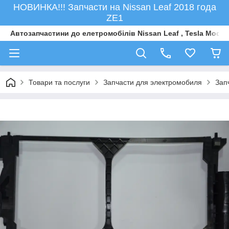
НОВИНКА!!! Запчасти на Nissan Leaf 2018 года
ZE1
Автозапчастини до елетромобiлiв Nissan Leaf , Tesla Model 
Товари та послуги
Запчасти для электромобиля
Зап