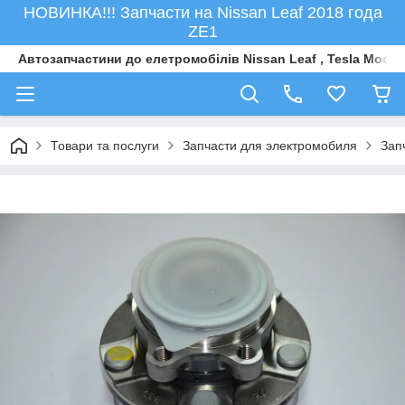
НОВИНКА!!! Запчасти на Nissan Leaf 2018 года
ZE1
Автозапчастини до елетромобiлiв Nissan Leaf , Tesla Model 
Товари та послуги
Запчасти для электромобиля
Зап