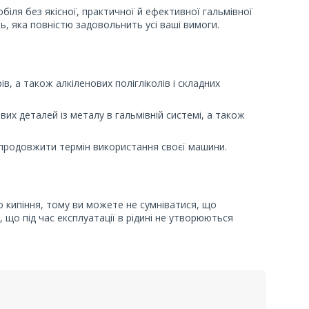
ля без якісної, практичної й ефективної гальмівної
ь, яка повністю задовольнить усі ваші вимоги.
, а також алкіленових полігліколів і складних
их деталей із металу в гальмівній системі, а також
продовжити термін використання своєї машини.
 кипіння, тому ви можете не сумніватися, що
що під час експлуатації в рідині не утворюються