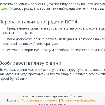
Неможливо уявити повноцінну та постійну роботу вашого автомобі
рідини
. У цьому розділі представлена найкраща синтетична модел
Переваги гальмівної рідини DOT4
Представлена модель виготовляється на основі гліколь-ефірів
полігліколь-ефірів.
Вона допоможе вам не допустити псування та корозії важлив
оксидації за високої температури.
Регулярно користуючись цим засобом, ви зможете помітно 
Особливості впливу рідини
Ця модель рідини має оптимальну температуру сухого та мокрого
гальмування буде проходити м'яко та гладко. Важливо зазначити, 
парові бульбашки.
Prom.ua
Сайт створений на маркетплейсі
Ecoparts |
Поскаржитися на контент
|
Політика конфіденційності
Select Language
▼