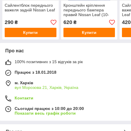
Сайлентблок переднього
Кронштейн кріплення
Сайл
важеля задній Nissan Leaf
переднього бампера
важе
правий Nissan Leaf (10-
Leaf
17)оригінал
290
620
420
₴
₴
Купити
Купити
Про нас
100% позитивних з 15 відгуків за рік
Працює з 18.01.2018
м. Харків
вул Морозова 21, Харків, Україна
Контакти
Сьогодні працює з 10:00 до 20:00
Показати весь графік роботи