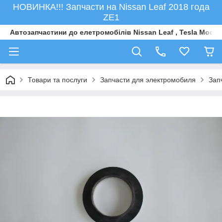
НОВИНКА!!! Запчасти на Nissan Leaf 2018 года
ZE1
Автозапчастини до елетромобiлiв Nissan Leaf , Tesla Model 
Товари та послуги
Запчасти для электромобиля
Зап