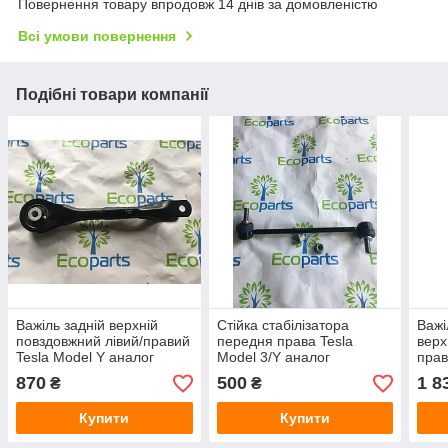
Повернення товару впродовж 14 днів за домовленістю
Всі умови повернення
Подібні товари компанії
Важіль задній верхній
Стійка стабілізатора
Важі
повздовжний лівий/правий
передня права Tesla
верх
Tesla Model Y аналог
Model 3/Y аналог
прав
Туреччина
анал
870
500
1 8
₴
₴
Купити
Купити