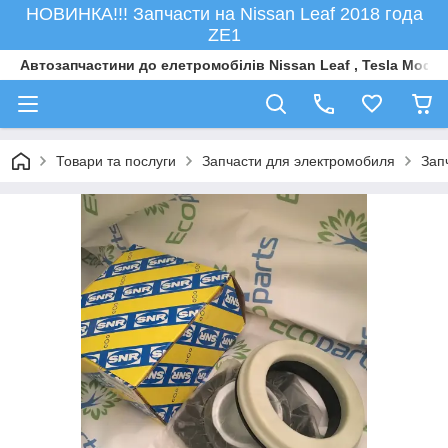
НОВИНКА!!! Запчасти на Nissan Leaf 2018 года
ZE1
Автозапчастини до елетромобiлiв Nissan Leaf , Tesla Model 
Товари та послуги
Запчасти для электромобиля
Зап